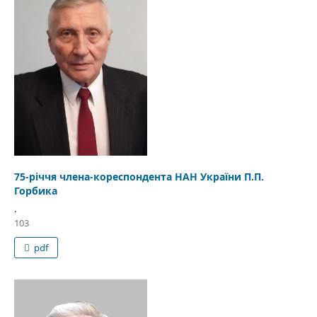
75-річчя члена-кореспондента НАН України П.П.
Горбика
.
103
pdf