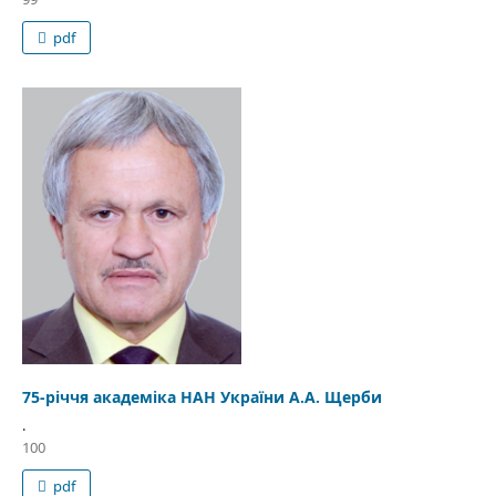
pdf
75-річчя академіка НАН України А.А. Щерби
.
100
pdf