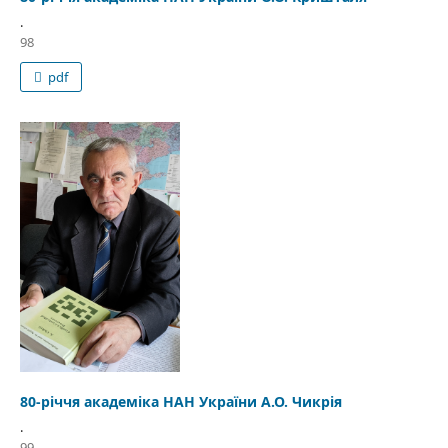
.
98
pdf
80-річчя академіка НАН України А.О. Чикрія
.
99