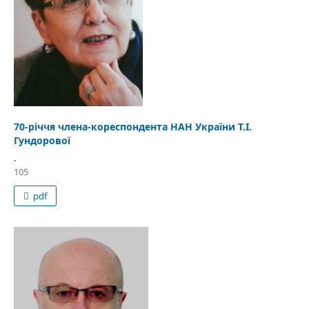
70-річчя члена-кореспондента НАН України Т.І.
Гундорової
.
105
pdf