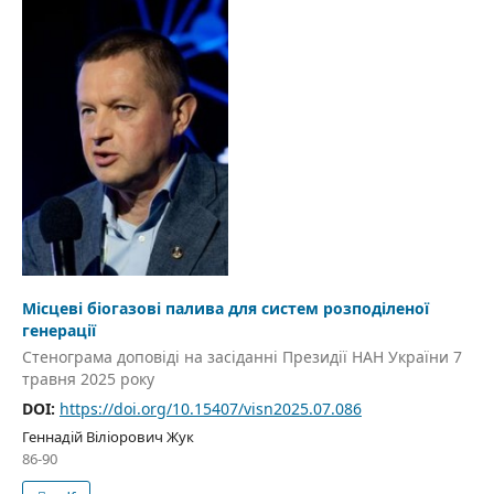
Місцеві біогазові палива для систем розподіленої
генерації
Стенограма доповіді на засіданні Президії НАН України 7
травня 2025 року
DOI:
https://doi.org/10.15407/visn2025.07.086
Геннадій Віліорович Жук
86-90