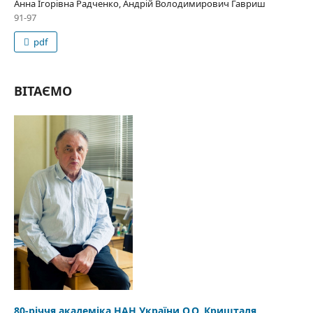
Анна Ігорівна Радченко, Андрій Володимирович Гавриш
91-97
pdf
ВІТАЄМО
80-річчя академіка НАН України О.О. Кришталя