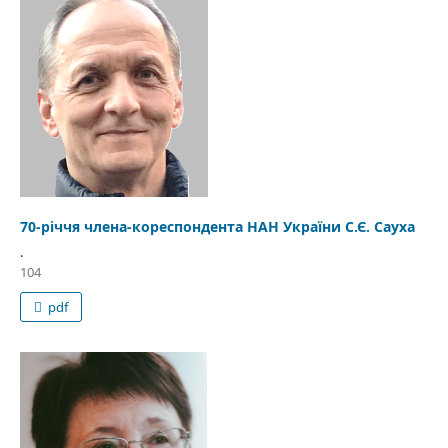
70-річчя члена-кореспондента НАН України С.Є. Сауха
.
104
pdf