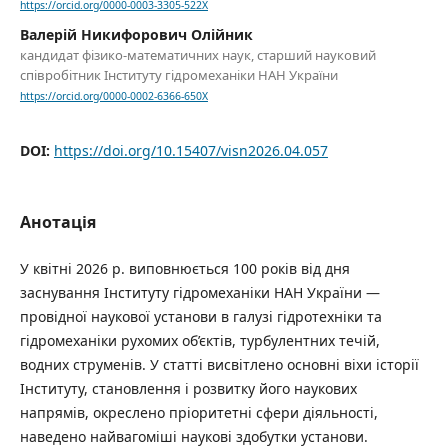
https://orcid.org/0000-0003-3305-522X
Валерій Никифорович Олійник
кандидат фізико-математичних наук, старший науковий
співробітник Інституту гідромеханіки НАН України
https://orcid.org/0000-0002-6366-650X
DOI:
https://doi.org/10.15407/visn2026.04.057
Анотація
У квітні 2026 р. виповнюється 100 років від дня
заснування Інституту гідромеханіки НАН України —
провідної наукової установи в галузі гідротехніки та
гідромеханіки рухомих об’єктів, турбулентних течій,
водних струменів. У статті висвітлено основні віхи історії
Інституту, становлення і розвитку його наукових
напрямів, окреслено пріоритетні сфери діяльності,
наведено найвагоміші наукові здобутки установи.