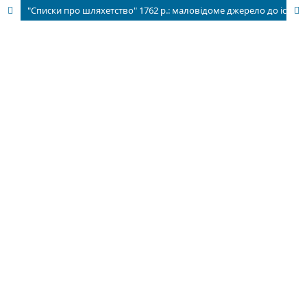
"Списки про шляхетство" 1762 p.: маловідоме джерело до історії української козацької старшини