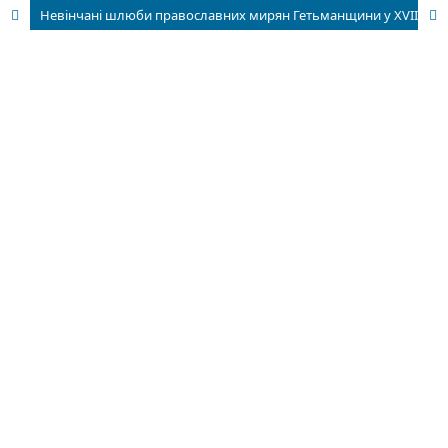
Невінчані шлюби православних мирян Гетьманщини у XVIII ст.