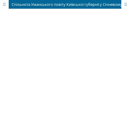
Спільнота Уманського повіту Київської губернії у Січневому повстанні 1863—1864 рр.