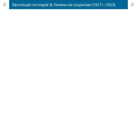
Еволюція поглядів В. Леніна на соціалізм (1917—1923)