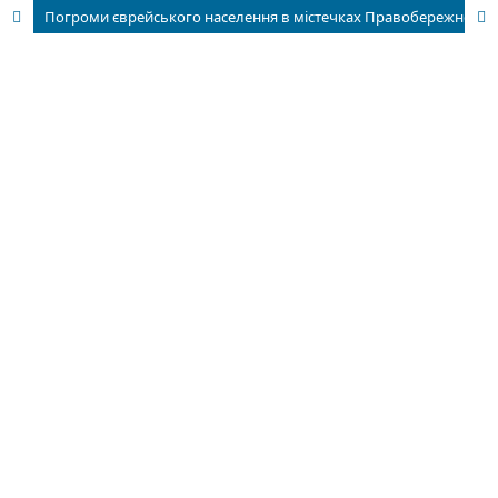
Погроми єврейського населення в містечках Правобережної України в імперську добу (1881 — лютий 1917 рр.)