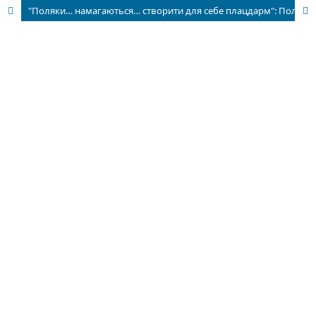
"Поляки… намагаються… створити для себе плацдарм": Польсько-український конфлікт 1942—1947 рр. у документах радянських органів держбезпеки