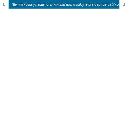
"Виняткова успішність" чи зав’язь майбутніх потрясінь? Укотре про баланс здобутків і втрат української еліти на Люблінському сеймі 1569 р.