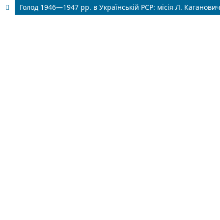
Голод 1946—1947 рр. в Українській РСР: місія Л. Каганови