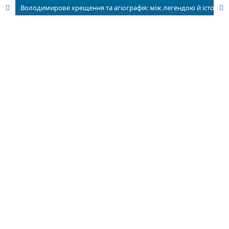
Володимирове хрещення та агіографія: між легендою й історіографією