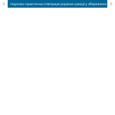
Науково-практична співпраця україниі швеції у збереженні історико-культурноїспадщини