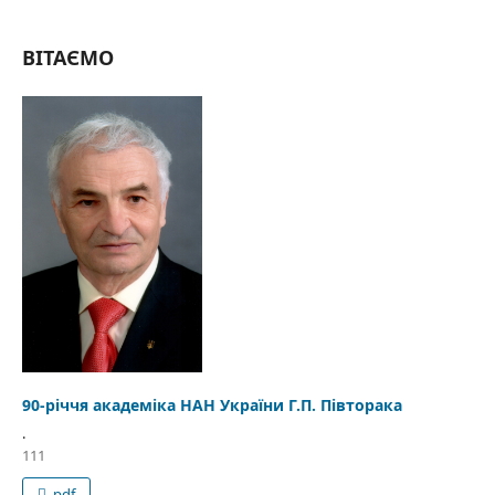
ВІТАЄМО
90-річчя академіка НАН України Г.П. Півторака
.
111
pdf