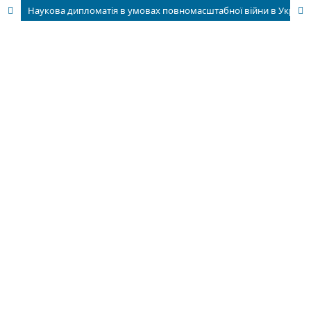
Наукова дипломатія в умовах повномасштабної війни в Україні