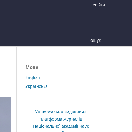
Увійти
Пошук
Мова
English
Українська
Універсальна видавнича
платформа журналів
Національної академії наук