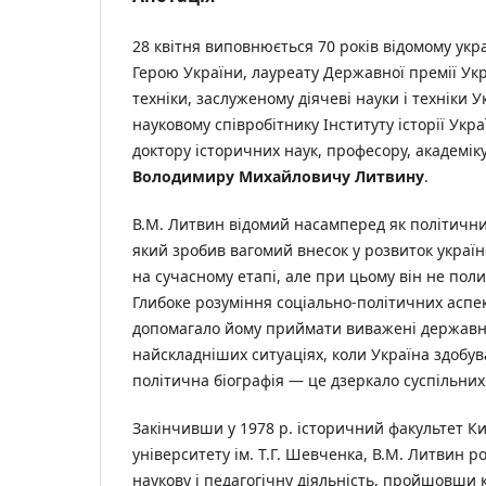
28 квітня виповнюється 70 років відомому укр
Герою України, лауреату Державної премії Укра
техніки, заслуженому діячеві науки і техніки 
науковому співробітнику Інституту історії Укр
доктору історичних наук, професору, академік
Володимиру Михайловичу Литвину
.
В.М. Литвин відомий насамперед як політични
який зробив вагомий внесок у розвиток украї
на сучасному етапі, але при цьому він не поли
Глибоке розуміння соціально-політичних аспект
допомагало йому приймати виважені державн
найскладніших ситуаціях, коли Україна здобув
політична біографія — це дзеркало суспільни
Закінчивши у 1978 р. історичний факультет К
університету ім. Т.Г. Шевченка, В.М. Литвин 
наукову і педагогічну діяльність, пройшовши