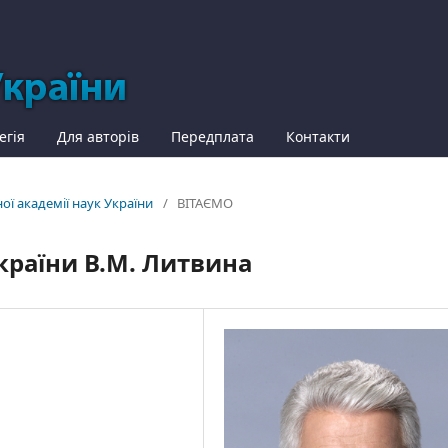
егія
Для авторів
Передплата
Контакти
ної академії наук України
/
ВІТАЄМО
країни В.М. Литвина