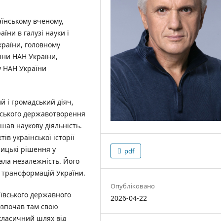
аїнському вченому,
їни в галузі науки і
України, головному
аїни НАН України,
у НАН України
й і громадський діяч,
нського державотворення
шав наукову діяльність.
ів української історії
ицькі рішення у
pdf
ала незалежність. Його
х трансформацій України.
Опубліковано
иївського державного
2026-04-22
розпочав там свою
 класичний шлях від