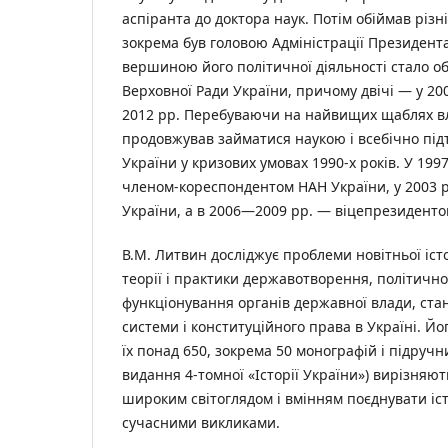
аспіранта до доктора наук. Потім обіймав різн
зокрема був головою Адміністрації Президента
вершиною його політичної діяльності стало о
Верховної Ради України, причому двічі — у 2
2012 рр. Перебуваючи на найвищих щаблях вл
продовжував займатися наукою і всебічно під
України у кризових умовах 1990-х років. У 199
членом-кореспондентом НАН України, у 2003 
України, а в 2006—2009 рр. — віцепрезиденто
В.М. Литвин досліджує проблеми новітньої іст
теорії і практики державотворення, політично
функціонування органів державної влади, ста
системи і конституційного права в Україні. Йо
їх понад 650, зокрема 50 монографій і підручни
видання 4-томної «Історії України») вирізняют
широким світоглядом і вмінням поєднувати іст
сучасними викликами.