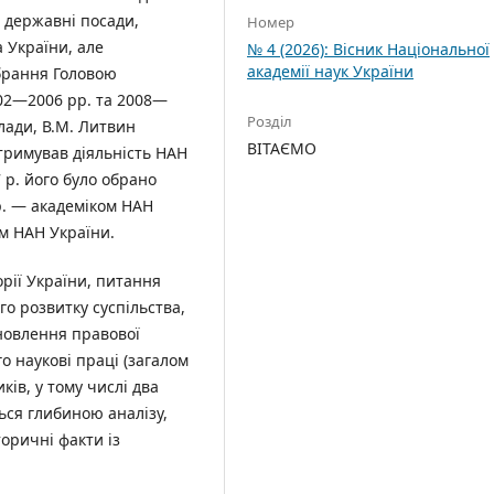
і державні посади,
Номер
 України, але
№ 4 (2026): Вісник Національної
академії наук України
брання Головою
002—2006 рр. та 2008—
Розділ
ади, В.М. Литвин
ВІТАЄМО
тримував діяльність НАН
7 р. його було обрано
р. — академіком НАН
м НАН України.
орії України, питання
го розвитку суспільства,
новлення правової
го наукові праці (загалом
ків, у тому числі два
ься глибиною аналізу,
оричні факти із