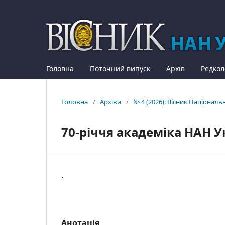
Головна
Поточний випуск
Архів
Редкол
Головна
/
Архіви
/
№ 4 (2026): Вісник Національ
70-річчя академіка НАН У
.
Анотація