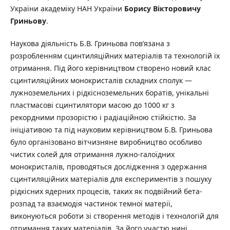
України академіку НАН України
Борису Вікторовичу
Гриньову
.
Наукова діяльність Б.В. Гриньова пов’язана з
розробленням сцинтиляційних матеріалів та технологій їх
отримання. Під його керівництвом створено новий клас
сцинтиляційних монокристалів складних сполук —
лужноземельних і рідкісноземельних боратів, унікальні
пластмасові сцинтилятори масою до 1000 кг з
рекордними прозорістю і радіаційною стійкістю. За
ініціативою та під науковим керівництвом Б.В. Гриньова
було організовано вітчизняне виробництво особливо
чистих солей для отримання лужно-галоїдних
монокристалів, проводяться дослідження з одержання
сцинтиляційних матеріалів для експериментів з пошуку
рідкісних ядерних процесів, таких як подвійний бета-
розпад та взаємодія частинок темної матерії,
виконуються роботи зі створення методів і технологій для
отримання таких матеріалів. За його участю нині