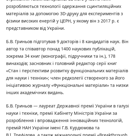
розробляються технології одержання сцинтиляційних
матеріалів за допомогою 3D-друку для експериментів з
фізики високих енергій у ЦЕРН, у якому він з 2017 р. є
представником від України.
Б.В. Гриньов підготував 9 докторів і 8 кандидатів наук. Він
автор та співавтор понад 1400 наукових публікацій,
зокрема 34 книг (монографії, підручники та ін.), 178
винаходів; засновник і головний редактор серії книг
«Стан і перспективи розвитку функціональних матеріалів
для науки і техніки»; член редколегії створеного за його
ініціативою журналу «Функціональні матеріали» та низки
інших академічних видань.
Б.В. Гриньов — лауреат Державної премії України в галузі
науки і техніки, премії Кабінету Міністрів України за
розроблення і впровадження інноваційних технологій,
премій НАН України імені Г.В. Курдюмова та
В.І. Трефілова, а також міжнародної премії «Breakthrough