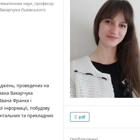
тематичних наук, професор
 Вакарчука Львівського
ліджень, проведених на
Івана Вакарчука
Івана Франка і
ї інформації, побудову
нтальних та прикладних
pdf
Опубліковано