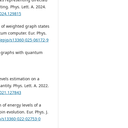
ng. Phys. Lett. A. 2024.
2024.129815
n of weighted graph states
tum computer. Eur. Phys.
0/epjp/s13360-025-06172-9
te graphs with quantum
evels estimation on a
tity. Phys. Lett. A. 2022.
2021.127843
 of energy levels of a
 evolution. Eur. Phys. J.
jp/s13360-022-02753-0