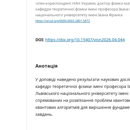
член-кореспондент НАН України, доктор фізико-ма
кафедри теоретичної фізики імені професора Івана
національного університету імені Івана Франка
https://orcid.org/0000-0003-2801-5872
DOI:
https://doi.org/10.15407/visn2026.04.044
Анотація
У доповіді наведено результати наукових дос
кафедрі теоретичної фізики імені професора 
Львівського національного університету імені 
спрямованих на розв’язання проблем квантово
квантових алгоритмів для вирішення фундаме
завдань.