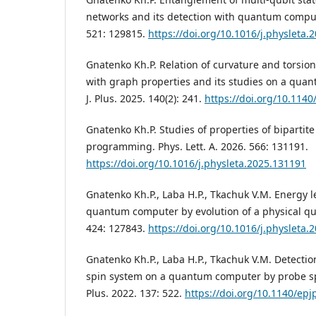
networks and its detection with quantum computi
521: 129815.
https://doi.org/10.1016/j.physleta.
Gnatenko Kh.P. Relation of curvature and torsio
with graph properties and its studies on a quan
J. Plus. 2025. 140(2): 241.
https://doi.org/10.114
Gnatenko Kh.P. Studies of properties of biparti
programming. Phys. Lett. A. 2026. 566: 131191.
https://doi.org/10.1016/j.physleta.2025.131191
Gnatenko Kh.P., Laba H.P., Tkachuk V.M. Energy l
quantum computer by evolution of a physical quan
424: 127843.
https://doi.org/10.1016/j.physleta.
Gnatenko Kh.P., Laba H.P., Tkachuk V.M. Detection
spin system on a quantum computer by probe spin
Plus. 2022. 137: 522.
https://doi.org/10.1140/ep