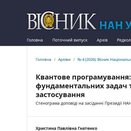
Головна
Поточний випуск
Архів
Редкол
Головна
/
Архіви
/
№ 4 (2026): Вісник Національ
Квантове програмування:
фундаментальних задач 
застосування
Стенограма доповіді на засіданні Президії НА
Христина Павлівна Гнатенко