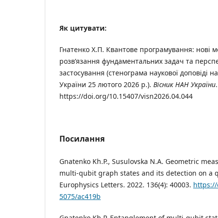
Як цитувати:
Гнатенко Х.П. Квантове програмування: нові м
розв’язання фундаментальних задач та персп
застосування (стенограма наукової доповіді на
України 25 лютого 2026 р.).
Вісник НАН України
https://doi.org/10.15407/visn2026.04.044
Посилання
Gnatenko Kh.P., Susulovska N.A. Geometric mea
multi-qubit graph states and its detection on 
Europhysics Letters. 2022. 136(4): 40003.
https:/
5075/ac419b
Gnatenko Kh.P. Entanglement of multi-qubit stat