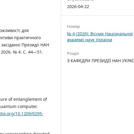
2026-04-22
Номер
ожливості для
№ 4 (2026): Вісник Національної
ективи практичного
академії наук України
 засіданні Президії НАН
. 2026. № 4. С. 44—51.
Розділ
З КАФЕДРИ ПРЕЗИДІЇ НАН УКРА
sure of entanglement of
a quantum computer.
/doi.org/10.1209/0295-
es representing directed