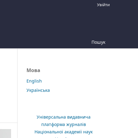
Увійти
Пошук
Мова
English
Українська
Універсальна видавнича
платформа журналів
Національної академії наук