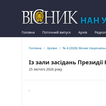
Головна
Поточний випуск
Архів
Редкол
Головна
/
Архіви
/
№ 4 (2026): Вісник Національ
Із зали засідань Президії
25 лютого 2026 року
.