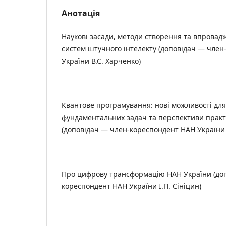
Анотація
Наукові засади, методи створення та впрова
систем штучного інтелекту (доповідач — чле
України В.С. Харченко)
Квантове програмування: нові можливості для
фундаментальних задач та перспективи практ
(доповідач — член-кореспондент НАН України 
Про цифрову трансформацію НАН України (до
кореспондент НАН України І.П. Сініцин)