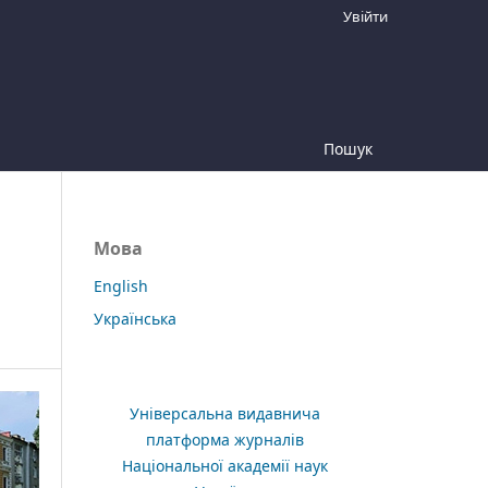
Увійти
Пошук
Мова
English
Українська
Універсальна видавнича
платформа журналів
Національної академії наук