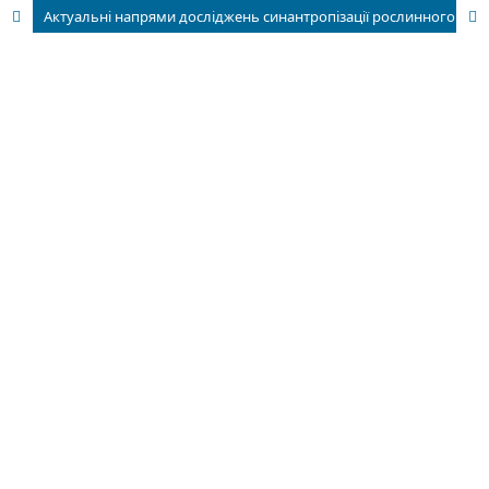
Актуальні напрями досліджень cинантропізації рослинного покриву України