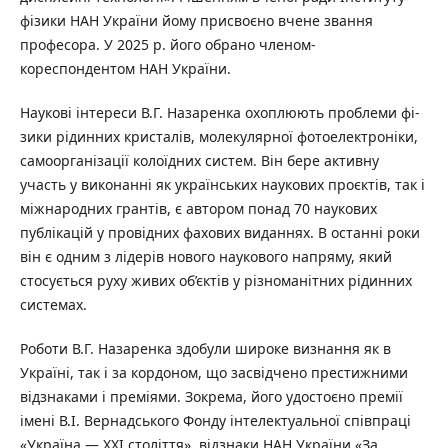
фізики НАН України йому присвоєно вчене звання
професора. У 2025 р. його обрано членом-
кореспондентом НАН України.
Наукові інтереси В.Г. Назаренка охоплюють проблеми фі-
зики рідинних кристалів, молекулярної фотоелектроніки,
самоорганізації колоїдних систем. Він бере активну
участь у виконанні як українських наукових проєктів, так і
міжнародних грантів, є автором понад 70 наукових
публікацій у провідних фахових виданнях. В останні роки
він є одним з лідерів нового наукового напряму, який
стосується руху живих об’єктів у різноманітних рідинних
системах.
Роботи В.Г. Назаренка здобули широке визнання як в
Україні, так і за кордоном, що засвідчено престижними
відзнаками і преміями. Зокрема, його удостоєно премії
імені В.І. Вернадського Фонду інтелектуальної співпраці
«Україна — ХХІ століття», відзнаки НАН України «За