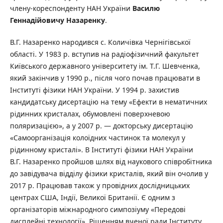
члену-кореспонденту НАН України
Василю
Геннадійовичу Назаренку
.
В.Г. Назаренко народився с. Количівка Чернігівської
області. У 1983 р. вступив на радіофізичний факультет
Київського державного університету ім. Т.Г. Шевченка,
який закінчив у 1990 р., після чого почав працювати в
Інституті фізики НАН України. У 1994 р. захистив
кандидатську дисертацію на тему «Ефекти в нематичних
рідинних кристалах, обумовлені поверхневою
поляризацією», а у 2007 р. — докторську дисертацію
«Самоорганізація колоїдних частинок та молекул у
рідинному кристалі». В Інституті фізики НАН України
В.Г. Назаренко пройшов шлях від наукового співробітника
до завідувача відділу фізики кристалів, який він очолив у
2017 р. Працював також у провідних дослідницьких
центрах США, Індії, Великої Британії. Є одним з
організаторів міжнародного симпозіуму «Передові
дисплейні технології». Рішенням вченої ради Інституту