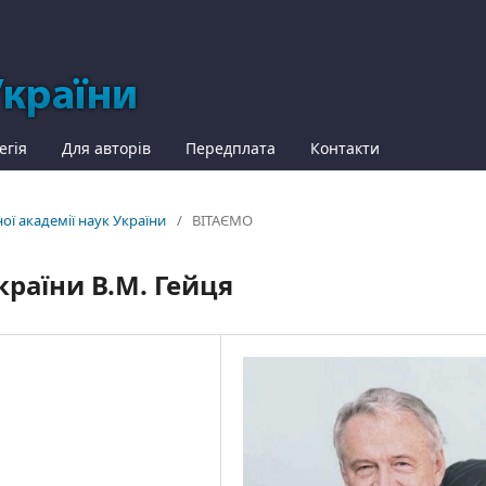
егія
Для авторів
Передплата
Контакти
ної академії наук України
/
ВІТАЄМО
країни В.М. Гейця