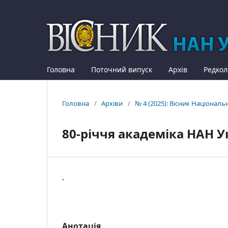
Головна
Поточний випуск
Архів
Редкол
Головна
/
Архіви
/
№ 4 (2025): Вісник Національ
80-річчя академіка НАН У
.
Анотація