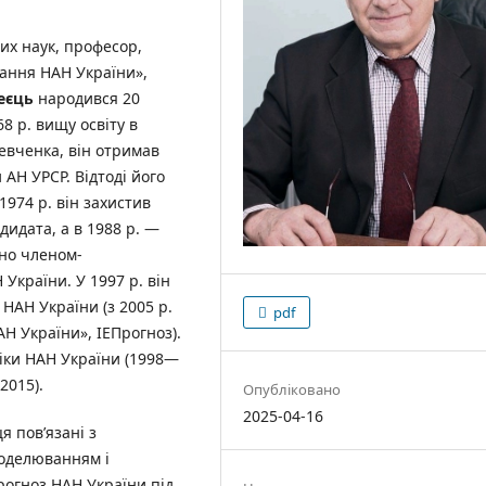
их наук, професор,
вання НАН України»,
еєць
народився 20
8 р. вищу освіту в
Шевченка, він отримав
АН УРСР. Відтоді його
1974 р. він захистив
дидата, а в 1988 р. —
ано членом-
України. У 1997 р. він
НАН України (з 2005 р.
pdf
Н України», ІЕПрогноз).
іки НАН України (1998—
2015).
Опубліковано
2025-04-16
я пов’язані з
оделюванням і
рогноз НАН України під