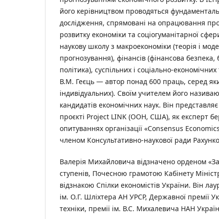
його керівництвом проводяться фундаментальн
дослідження, спрямовані на опрацювання пр
розвитку економіки та соціогуманітарної сфер
наукову школу з макроекономіки (теорія і мод
прогнозування), фінансів (фінансова безпека,
політика), суспільних і соціально-економічни
В.М. Геєць — автор понад 600 праць, серед як
індивідуальних). Своїм учителем його називают
кандидатів економічних наук. Він представля
проєкті Project LINK (ООН, США), як експерт б
опитуваннях організації «Consensus Economics»
членом Консультативно-наукової ради Рахунко
Валерія Михайловича відзначено орденом «За за
ступенів, Почесною грамотою Кабінету Мініст
відзнакою Спілки економістів України. Він лау
ім. О.Г. Шліхтера АН УРСР, Державної премії Ук
техніки, премії ім. В.С. Михалевича НАН Украї