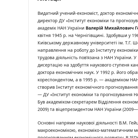
Видатний учений-економіст, доктор економічн
директор ДУ «Інститут економіки та прогнозу
академік НАН України
Валерій Михайлович Г
квітня 1945 р. на Чернігівщині. Здобувши у 196
Київському державному університеті ім. Т.Г. 
направлення на роботу до Інституту економіки 
трудова діяльність пов’язана з НАН України. У 
дисертацію на здобуття наукового ступеня кан
доктора економічних наук. У 1992 р. його обр
кореспондентом, а в 1995 р. — академіком НАН 
створив Інститут економічного прогнозування 
— ДУ «Інститут економіки та прогнозування НА
Був академіком-секретарем Відділення економ
2009) та віцепрезидентом НАН України (2009—
Основні напрями наукової діяльності В.М. Гейц
макроекономікою, економіко-математичним м
прогнозуванням економічного розвитку. В ІЕП