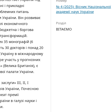
Номер
і і прикладні
№ 4 (2025): Вісник Національної
облемних питань
академії наук України
и України. Він розвиває
Розділ
елі економічного
ВІТАЄМО
 бюджетна і боргова
х трансформацій.
их 35 монографій (6
ь 30 докторів і понад 20
є Україну в міжнародному
ере участь у прогнозних
 (Велика Британія), є
вої палати України.
слуги» ІІІ, ІІ, I
рів України, Почесною
реат премії
раїни в галузі науки і
ни.