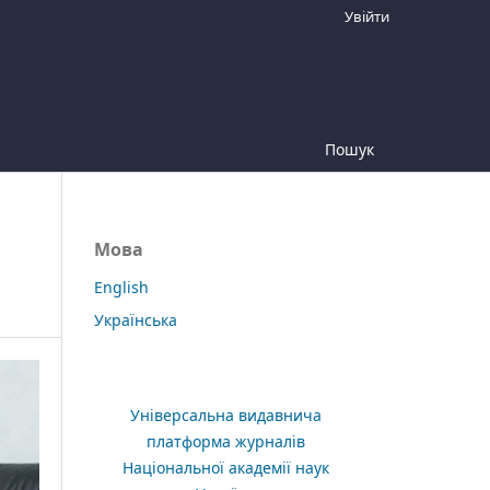
Увійти
Пошук
Мова
English
Українська
Універсальна видавнича
платформа журналів
Національної академії наук