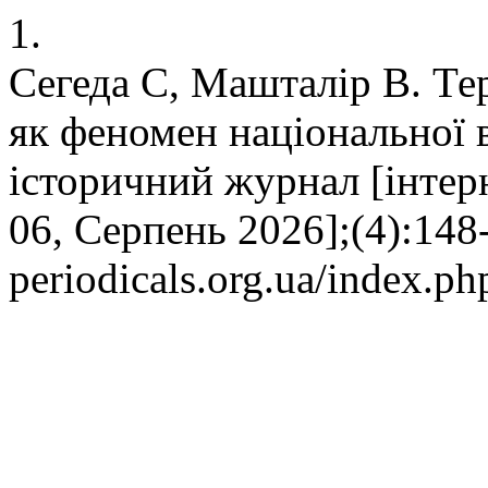
1.
Сегеда С, Машталір В. Те
як феномен національної в
історичний журнал [інтерн
06, Серпень 2026];(4):148-
periodicals.org.ua/index.ph