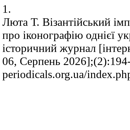
1.
Люта Т. Візантійський імп
про іконографію однієї ук
історичний журнал [інтерне
06, Серпень 2026];(2):194-
periodicals.org.ua/index.ph