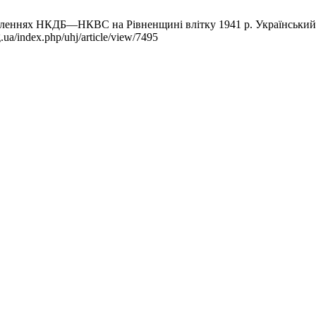
леннях НКДБ—НКВС на Рівненщині влітку 1941 р. Український іст
.ua/index.php/uhj/article/view/7495