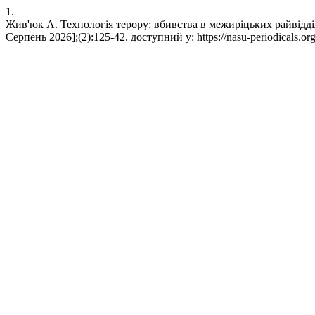
1.
Жив'юк А. Технологія терору: вбивства в межиріцьких райвідді
Серпень 2026];(2):125-42. доступний у: https://nasu-periodicals.org