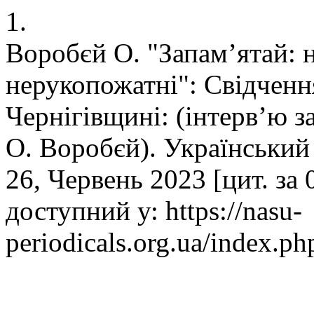
1.
Воробєй О. "Запам’ятай: н
нерукопожатні": Свідченн
Чернігівщині: (інтерв’ю з
О. Воробєй). Український
26, Червень 2023 [цит. за 
доступний у: https://nasu-
periodicals.org.ua/index.ph