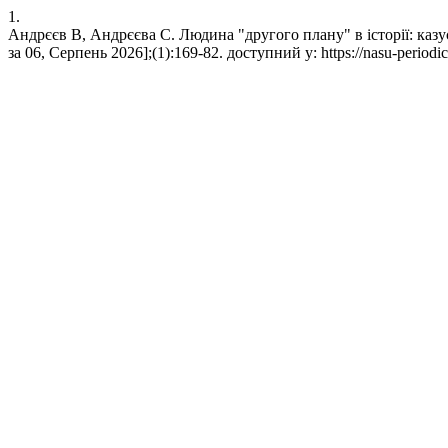
1.
Андрєєв В, Андрєєва С. Людина "другого плану" в історії: каз
за 06, Серпень 2026];(1):169-82. доступний у: https://nasu-periodica