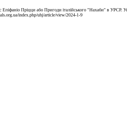
ус Епіфаніо Пріцци або Пригоди італійського "Нахаби" в УРСР. У
ls.org.ua/index.php/uhj/article/view/2024-1-9