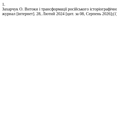
1.
Захарчук О. Витоки і трансформації російського історіографічн
журнал [інтернет]. 28, Лютий 2024 [цит. за 08, Серпень 2026];(1):1