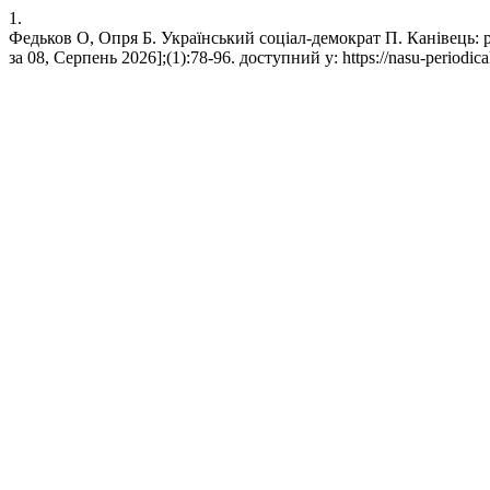
1.
Федьков О, Опря Б. Український соціал-демократ П. Канівець: р
за 08, Серпень 2026];(1):78-96. доступний у: https://nasu-periodical