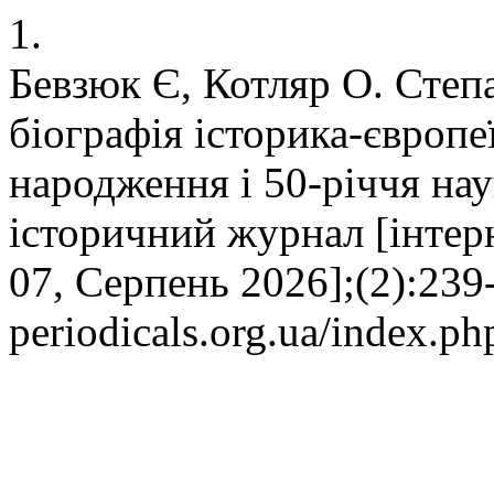
1.
Бевзюк Є, Котляр О. Степ
біографія історика-європеї
народження і 50-річчя нау
історичний журнал [інтерне
07, Серпень 2026];(2):239-
periodicals.org.ua/index.ph