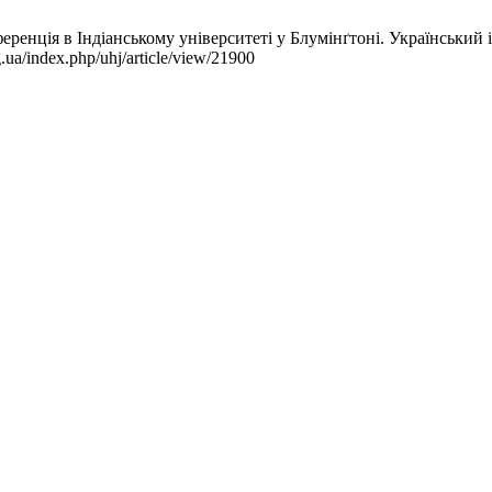
енція в Індіанському університеті у Блумінґтоні. Український іс
.ua/index.php/uhj/article/view/21900