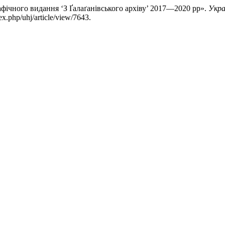
афічного видання ‘З Ґалаґанівського архіву’ 2017—2020 рр».
Укра
x.php/uhj/article/view/7643.