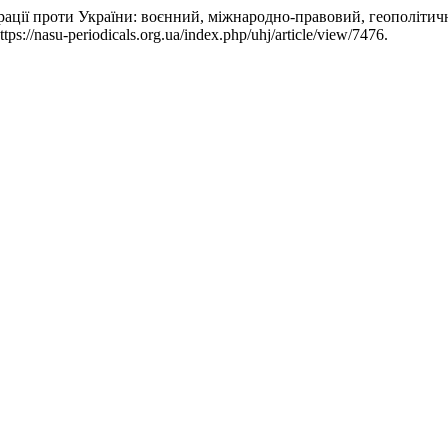
ерації проти України: воєнний, міжнародно-правовий, геополіти
s://nasu-periodicals.org.ua/index.php/uhj/article/view/7476.