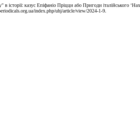
" в історії: казус Епіфаніо Пріцци або Пригоди італійського ‘Н
riodicals.org.ua/index.php/uhj/article/view/2024-1-9.