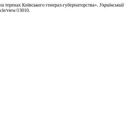
 на теренах Київського генерал-губернаторства».
Український
icle/view/13010.