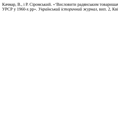
Качмар, В., і Р. Сіромський. «‘Висловити радянським товариш
УРСР у 1960-х рр».
Український історичний журнал
, вип. 2, Кв