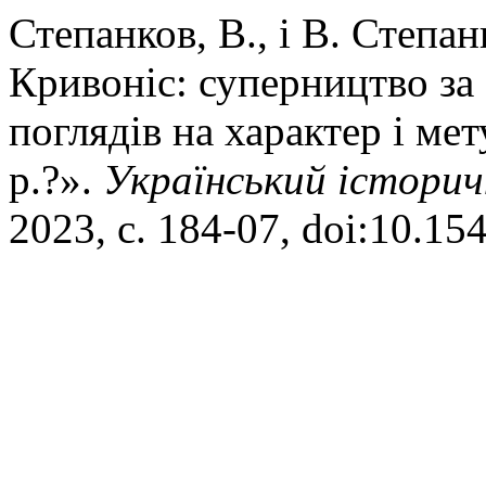
Степанков, В., і В. Степа
Кривоніс: суперництво за
поглядів на характер і ме
р.?».
Український істори
2023, с. 184-07, doi:10.15