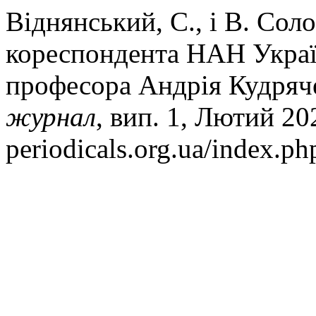
Віднянський, С., і В. Сол
кореспондента НАН Україн
професора Андрія Кудряч
журнал
, вип. 1, Лютий 202
periodicals.org.ua/index.ph