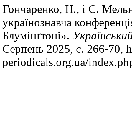
Гончаренко, Н., і С. Мел
українознавча конференція
Блумінґтоні».
Українськи
Серпень 2025, с. 266-70, ht
periodicals.org.ua/index.ph