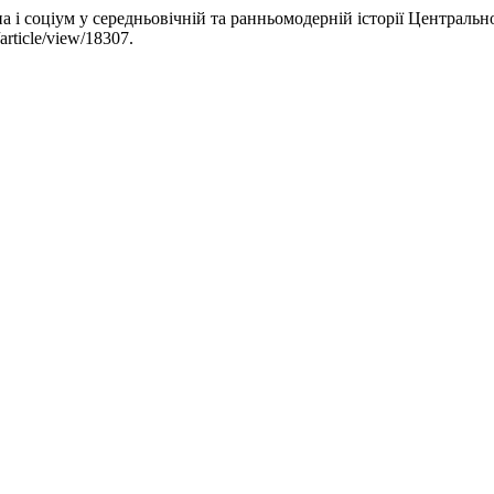
на і соціум у середньовічній та ранньомодерній історії Централь
/article/view/18307.