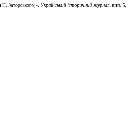
я Н. Заторського)».
Український історичний журнал
, вип. 5,