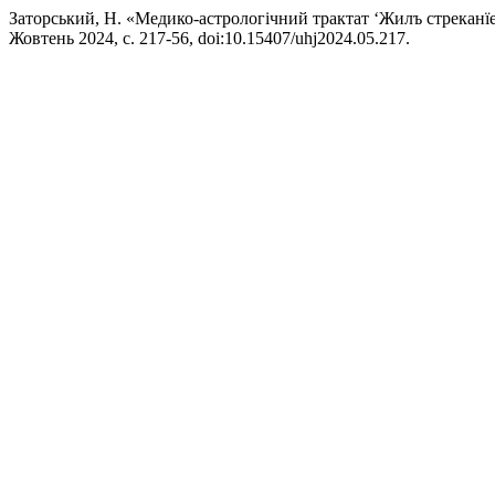
Заторський, Н. «Медико-астрологічний трактат ‘Жилъ стреканїе’
Жовтень 2024, с. 217-56, doi:10.15407/uhj2024.05.217.