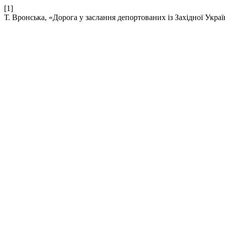
[1]
Т. Вронська, «Дорога у заслання депортованих із Західної Укра