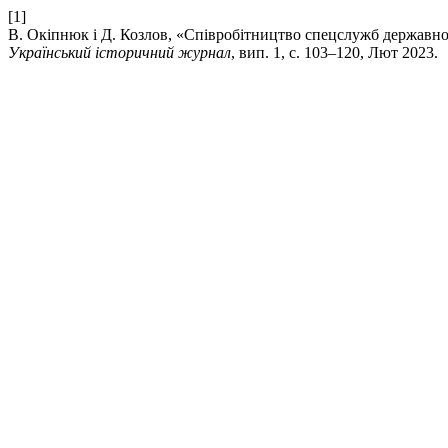
[1]
В. Окіпнюк і Д. Козлов, «Співробітництво спецслужб державног
Український історичний журнал
, вип. 1, с. 103–120, Лют 2023.