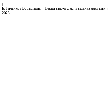
[1]
Б. Галайко і В. Тиліщак, «Перші відомі факти вшанування пам’я
2023.