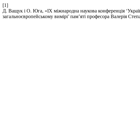
[1]
Д. Ващук і О. Юга, «IX міжнародна наукова конференція ‘Україн
загальноєвропейському вимірі’ пам’яті професора Валерія Степ