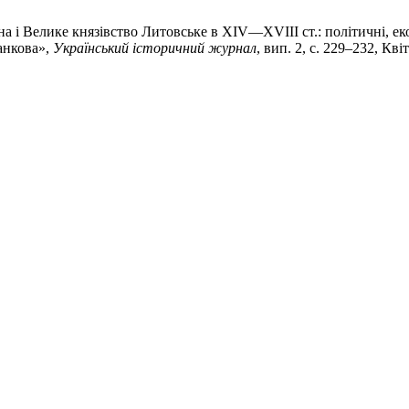
а і Велике князівство Литовське в XIV—XVIII ст.: політичні, ек
анкова»,
Український історичний журнал
, вип. 2, с. 229–232, Кві