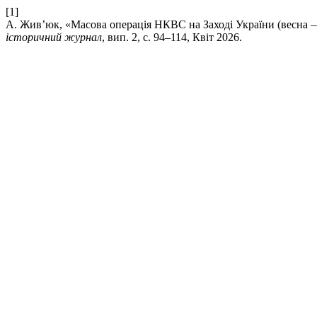
[1]
А. Жив’юк, «Масова операція НКВС на Заході України (весна — л
історичний журнал
, вип. 2, с. 94–114, Квіт 2026.