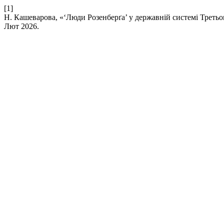
[1]
Н. Кашеварова, «‘Люди Розенберґа’ у державній системі Третього
Лют 2026.