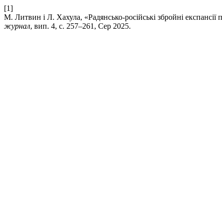
[1]
М. Литвин і Л. Хахула, «Радянсько-російські збройні експансії п
журнал
, вип. 4, с. 257–261, Сер 2025.