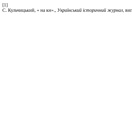
[1]
С. Кульчицький, « на кн».,
Український історичний журнал
, ви