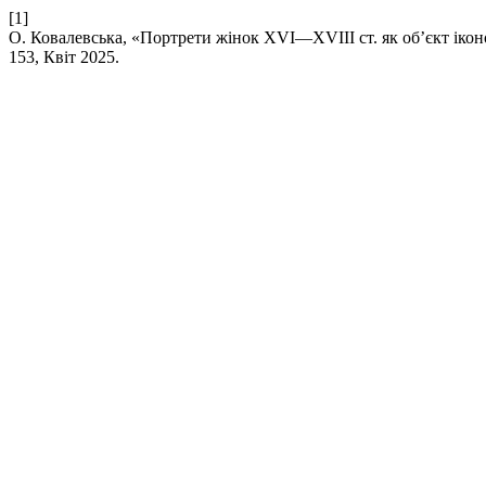
[1]
О. Ковалевська, «Портрети жінок XVI—XVIII ст. як об’єкт іко
153, Квіт 2025.