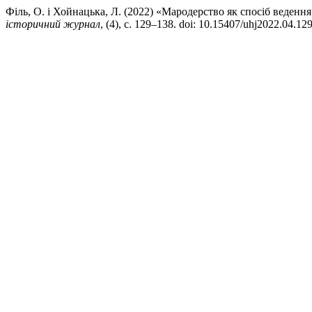
Філь, О. і Хойнацька, Л. (2022) «Мародерство як спосіб веде
історичний журнал
, (4), с. 129–138. doi: 10.15407/uhj2022.04.129